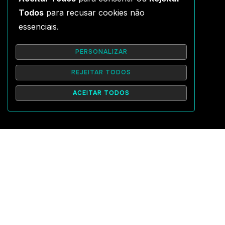
Todos
para recusar cookies não
essenciais.
PERSONALIZAR
REJEITAR TODOS
ACEITAR TODOS
Intensivo de High Heels
Dança Jazz
Nestes intensivos vamos celebrar o nosso EU, o nosso
corpo e a nossa personalidade através da Dança Jazz…
Sem medos, sem preconceitos, com coreografías
arrojadas, muito sensuais e divertidas.