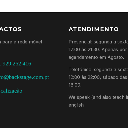
ACTOS
ATENDIMENTO
 para a rede móvel
Presencial: segunda a sext
17:00 às 21:30. Apenas por
agendamento em Agosto.
 929 262 416
Telefónico: segunda a sext
fo@backstage.com.pt
12:00 às 22:00, sábado das
18:00.
calização
We speak (and also teach i
english