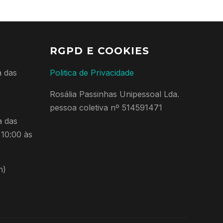
RGPD E COOKIES
a das
Politica de Privacidade
Rosália Passinhas Unipessoal Lda.
pessoa coletiva nº 514591471
a das
 10:00 às
n)