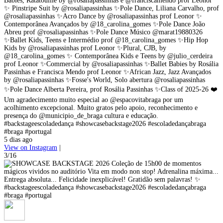
Babies, Ratatouille by @rosaliapassinhas e @franciscamendo prof Leonor
✨ Pinstripe Suit by @rosaliapassinhas ✨Pole Dance, Liliana Carvalho, prof
@rosaliapassinhas ✨Acro Dance by @rosaliapassinhas prof Leonor ✨
Contemporânea Avançados by @18_carolina_gomes ✨Pole Dance João
Abreu prof @rosaliapassinhas ✨Pole Dance Músico @marat19880326
✨Ballet Kids, Teens e Intermédio prof @18_carolina_gomes ✨Hip Hop
Kids by @rosaliapassinhas prof Leonor ✨Plural, CJB, by
@18_carolina_gomes ✨ Contemporânea Kids e Teens by @julio_cerdeira
prof Leonor ✨Commercial by @rosaliapassinhas ✨Ballet Babies by Rosália
Passinhas e Francisca Mendo prof Leonor ✨African Jazz, Jazz Avançados
by @rosaliapassinhas ✨Fosse's World, Solo abertura @rosaliapassinhas
✨Pole Dance Alberta Pereira, prof Rosália Passinhas ✨Class of 2025-26 ❤️
Um agradecimento muito especial ao @espacovitabraga por um
acolhimento excepcional. Muito gratos pelo apoio, reconhecimento e
presença do @municipio_de_braga cultura e educação.
#backstageescoladedança #showcasebackstage2026 #escoladedançabraga
#braga #portugal
5 dias ago
View on Instagram
|
3/16