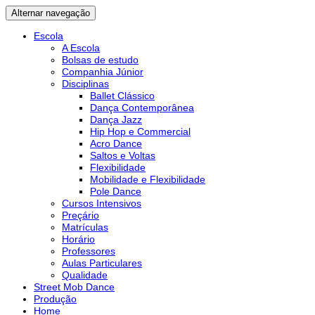
Alternar navegação
Escola
A Escola
Bolsas de estudo
Companhia Júnior
Disciplinas
Ballet Clássico
Dança Contemporânea
Dança Jazz
Hip Hop e Commercial
Acro Dance
Saltos e Voltas
Flexibilidade
Mobilidade e Flexibilidade
Pole Dance
Cursos Intensivos
Preçário
Matrículas
Horário
Professores
Aulas Particulares
Qualidade
Street Mob Dance
Produção
Home