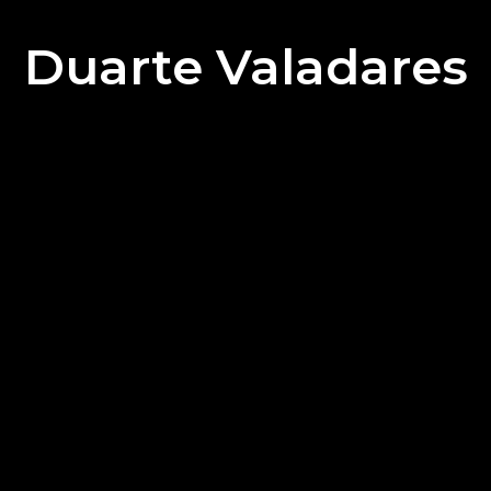
Duarte Valadares